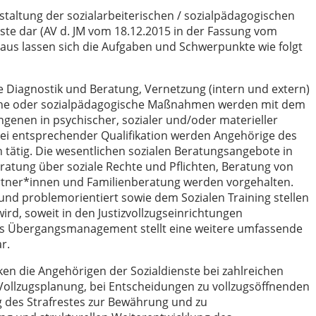
estaltung der sozialarbeiterischen / sozialpädagogischen
enste dar (AV d. JM vom 18.12.2015 in der Fassung vom
raus lassen sich die Aufgaben und Schwerpunkte wie folgt
e Diagnostik und Beratung, Vernetzung (intern und extern)
rische oder sozialpädagogische Maßnahmen werden mit dem
genen in psychischer, sozialer und/oder materieller
 Bei entsprechender Qualifikation werden Angehörige des
 tätig. Die wesentlichen sozialen Beratungsangebote in
atung über soziale Rechte und Pflichten, Beratung von
artner*innen und Familienberatung werden vorgehalten.
nd problemorientiert sowie dem Sozialen Training stellen
d, soweit in den Justizvollzugseinrichtungen
 Das Übergangsmanagement stellt eine weitere umfassende
r.
n die Angehörigen der Sozialdienste bei zahlreichen
r Vollzugsplanung, bei Entscheidungen zu vollzugsöffnenden
des Strafrestes zur Bewährung und zu