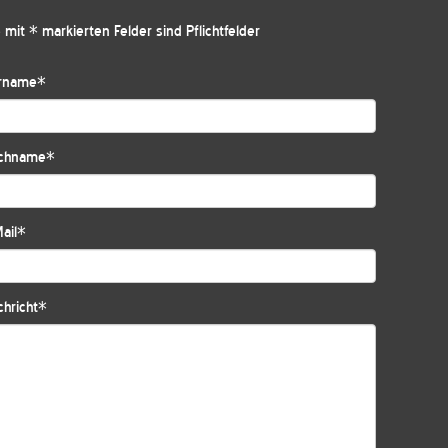
 mit * markierten Felder sind Pflichtfelder
rname
*
chname
*
ail
*
hricht
*