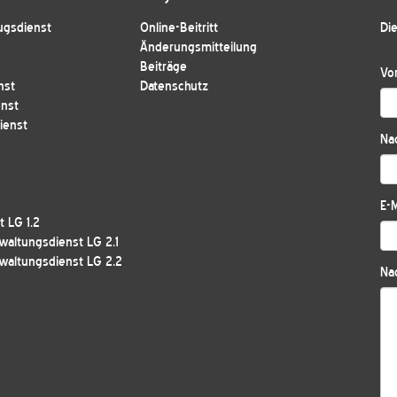
ugsdienst
Online-Beitritt
Die
Änderungsmitteilung
Beiträge
Vo
nst
Datenschutz
enst
ienst
Na
E-M
 LG 1.2
waltungsdienst LG 2.1
waltungsdienst LG 2.2
Nac