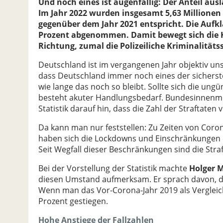
Und noch eines ist augenfällig: Der Anteil au
Im Jahr 2022 wurden insgesamt 5,63 Millionen 
gegenüber dem Jahr 2021 entspricht. Die Aufk
Prozent abgenommen. Damit bewegt sich die Kr
Richtung, zumal die Polizeiliche Kriminalitätss
Deutschland ist im vergangenen Jahr objektiv un
dass Deutschland immer noch eines der sichersten
wie lange das noch so bleibt. Sollte sich die ung
besteht akuter Handlungsbedarf. Bundesinnenmi
Statistik darauf hin, dass die Zahl der Straftaten
Da kann man nur feststellen: Zu Zeiten von Corona
haben sich die Lockdowns und Einschränkungen de
Seit Wegfall dieser Beschränkungen sind die Str
Bei der Vorstellung der Statistik machte
Holger 
diesen Umstand aufmerksam. Er sprach davon, da
Wenn man das Vor-Corona-Jahr 2019 als Vergleich 
Prozent gestiegen.
Hohe Anstiege der Fallzahlen