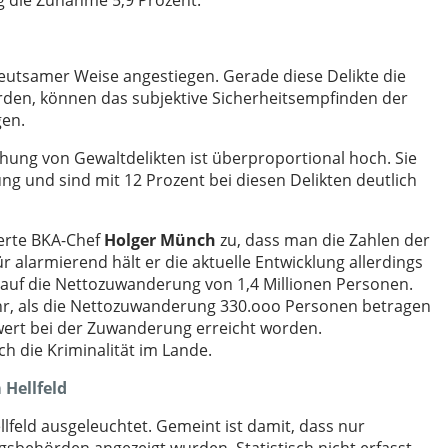
g die Zunahme 5,9 Prozent.
deutsamer Weise angestiegen. Gerade diese Delikte die
den, können das subjektive Sicherheitsempfinden der
gen.
ehung von Gewaltdelikten ist überproportional hoch. Sie
ung und sind mit 12 Prozent bei diesen Delikten deutlich
cherte BKA-Chef
Holger Münch
zu, dass man die Zahlen der
r alarmierend hält er die aktuelle Entwicklung allerdings
uf die Nettozuwanderung von 1,4 Millionen Personen.
ahr, als die Nettozuwanderung 330.ooo Personen betragen
stwert bei der Zuwanderung erreicht worden.
ch die Kriminalität im Lande.
 Hellfeld
Hellfeld ausgeleuchtet. Gemeint ist damit, dass nur