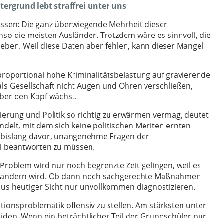
ergrund lebt straffrei unter uns
ssen: Die ganz überwiegende Mehrheit dieser
nso die meisten Ausländer. Trotzdem wäre es sinnvoll, die
heben. Weil diese Daten aber fehlen, kann dieser Mangel
roportional hohe Kriminalitätsbelastung auf gravierende
 als Gesellschaft nicht Augen und Ohren verschließen,
ber den Kopf wächst.
ierung und Politik so richtig zu erwärmen vermag, deutet
ndelt, mit dem sich keine politischen Meriten ernten
t bislang davor, unangenehme Fragen der
l beantworten zu müssen.
roblem wird nur noch begrenzte Zeit gelingen, weil es
 abwandern wird. Ob dann noch sachgerechte Maßnahmen
aus heutiger Sicht nur unvollkommen diagnostizieren.
rationsproblematik offensiv zu stellen. Am stärksten unter
den. Wenn ein beträchtlicher Teil der Grundschüler nur