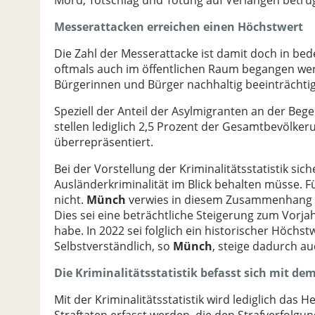
Mord, Totschlag und Tötung auf Verlangen betru
Messerattacken erreichen einen Höchstwert
Die Zahl der Messerattacke ist damit doch in be
oftmals auch im öffentlichen Raum begangen wer
Bürgerinnen und Bürger nachhaltig beeinträchti
Speziell der Anteil der Asylmigranten an der Beg
stellen lediglich 2,5 Prozent der Gesamtbevölker
überrepräsentiert.
Bei der Vorstellung der Kriminalitätsstatistik si
Ausländerkriminalität im Blick behalten müsse. Fü
nicht.
Münch
verwies in diesem Zusammenhang a
Dies sei eine beträchtliche Steigerung zum Vorj
habe. In 2022 sei folglich ein historischer Höch
Selbstverständlich, so
Münch
, steige dadurch au
Die Kriminalitätsstatistik befasst sich mit dem
Mit der Kriminalitätsstatistik wird lediglich das 