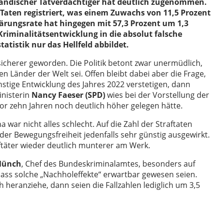
sländischer Tatverdächtiger hat deutlich zugenommen.
Taten registriert, was einem Zuwachs von 11,5 Prozent
lärungsrate hat hingegen mit 57,3 Prozent um 1,3
iminalitätsentwicklung in die absolut falsche
tatistik nur das Hellfeld abbildet.
sicherer geworden. Die Politik betont zwar unermüdlich,
 Länder der Welt sei. Offen bleibt dabei aber die Frage,
ünstige Entwicklung des Jahres 2022 verstetigen, dann
nisterin
Nancy Faeser (SPD)
wies bei der Vorstellung der
 vor zehn Jahren noch deutlich höher gelegen hätte.
 war nicht alles schlecht. Auf die Zahl der Straftaten
r Bewegungsfreiheit jedenfalls sehr günstig ausgewirkt.
aftäter wieder deutlich munterer am Werk.
Münch
, Chef des Bundeskriminalamtes, besonders auf
ss solche „Nachholeffekte“ erwartbar gewesen seien.
heranziehe, dann seien die Fallzahlen lediglich um 3,5