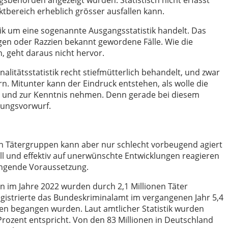
ngsbehörden angezeigt wurden. Statistisch nicht erfasst
ktbereich erheblich grösser ausfallen kann.
tik um eine sogenannte Ausgangsstatistik handelt. Das
igen oder Razzien bekannt gewordene Fälle. Wie die
, geht daraus nicht hervor.
alitätsstatistik recht stiefmütterlich behandelt, und zwar
n. Mitunter kann der Eindruck entstehen, als wolle die
en und zur Kenntnis nehmen. Denn gerade bei diesem
rungsvorwurf.
n Tätergruppen kann aber nur schlecht vorbeugend agiert
l und effektiv auf unerwünschte Entwicklungen reagieren
wingende Voraussetzung.
n im Jahre 2022 wurden durch 2,1 Millionen Täter
gistrierte das Bundeskriminalamt im vergangenen Jahr 5,4
onen begangen wurden. Laut amtlicher Statistik wurden
 Prozent entspricht. Von den 83 Millionen in Deutschland