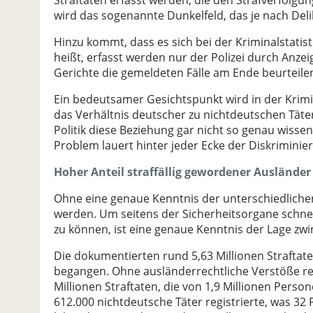
Straftaten erfasst werden, die den Strafverfolgu
wird das sogenannte Dunkelfeld, das je nach Deli
Hinzu kommt, dass es sich bei der Kriminalstatis
heißt, erfasst werden nur der Polizei durch Anze
Gerichte die gemeldeten Fälle am Ende beurteilen
Ein bedeutsamer Gesichtspunkt wird in der Krimin
das Verhältnis deutscher zu nichtdeutschen Täter
Politik diese Beziehung gar nicht so genau wiss
Problem lauert hinter jeder Ecke der Diskriminie
Hoher Anteil straffällig gewordener Ausländer
Ohne eine genaue Kenntnis der unterschiedliche
werden. Um seitens der Sicherheitsorgane schnel
zu können, ist eine genaue Kenntnis der Lage z
Die dokumentierten rund 5,63 Millionen Straftate
begangen. Ohne ausländerrechtliche Verstöße re
Millionen Straftaten, die von 1,9 Millionen Pers
612.000 nichtdeutsche Täter registrierte, was 32