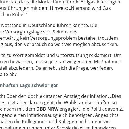
nterfax, dass die Modalitäten für die Erdgaslieferungen
e Ausführungen mit dem Hinweis: „Niemand wird Gas
ch in Rubel.“
 Notstand in Deutschland führen könnte. Die
re Versorgungslage vor. Seitens des
egenwärtig kein Versorgungsproblem bestehe, trotzdem
g aus, den Verbrauch so weit wie möglich abzusenken.
reits zu Wort gemeldet und Unterstützung reklamiert. Um
men zu bewahren, müsse jetzt an zielgenauen Maßnahmen
ell abzufedern. Da erhebt sich die Frage, wer federt
alte ab?
enhaften Lage schwieriger
ht über den doch eklatanten Anstieg der Inflation. „Dies
l es jetzt aber darum geht, die Wohlstandseinbußen so
emeinsam mit dem
DBB NRW
engagiert, die Politik davon zu
ingend einen Inflationsausgleich benötigten. Angesichts
haben die Kolleginnen und Kollegen nicht mehr viel
shaltung nur noch unter Schwierigkeiten finanzieren.