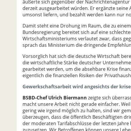
äußerte sich gegenüber der Nachrichtenagentur I
derzeit ausgearbeitet würden. Er ergänzte sein
umsonst liefern, und bezahlt werden kann nur no
Damit steht eine Drohung im Raum, die zu einem
Bundesregierung bereitet sich auf eine schlechte
Wirtschaftsministeriums verlautet zwar, dass g
sprach das Ministerium die dringende Empfehlun
Vorsorglich hat sich die deutsche Wirtschaft be
die wirtschaftliche Stärke deutscher Unterneh
gearbeitet werden, um die absehbare Krise finanzi
eigentlich die finanziellen Risiken der Privathaush
Gewerkschaftsarbeit wird angesichts der kris
BSBD-Chef Ulrich Biermann
zeigte sich überrasc
macht unsere Arbeit nicht gerade einfacher. Wei
gering wie irgend möglich zu halten, sind wir g
überzeugen, dass die öffentlich Beschäftigten dr
der moderaten Tarifabschlüsse der letzten Jahre 
zuzusetzen. Wir Betroffenen können unsere Leben