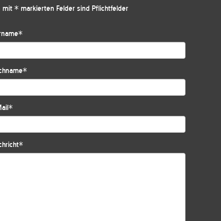
 mit * markierten Felder sind Pflichtfelder
rname
*
chname
*
ail
*
hricht
*