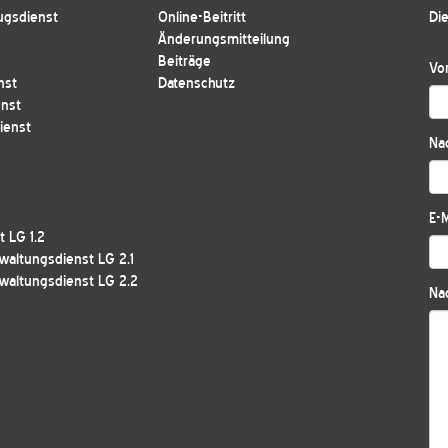
ugsdienst
Online-Beitritt
Die
Änderungsmitteilung
Beiträge
Vo
nst
Datenschutz
enst
ienst
Na
E-M
 LG 1.2
waltungsdienst LG 2.1
waltungsdienst LG 2.2
Nac