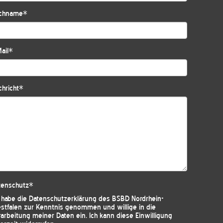
chname
*
ail
*
hricht
*
tenschutz
*
h habe die
Datenschutzerklärung des BSBD Nordrhein-
stfalen
zur Kenntnis genommen und willige in die
arbeitung meiner Daten ein. Ich kann diese Einwilligung