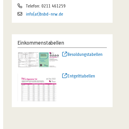
Telefon: 0211 461259
info(at)bsbd-nrw.de
Einkommenstabellen
Besoldungstabellen
Entgelttabellen