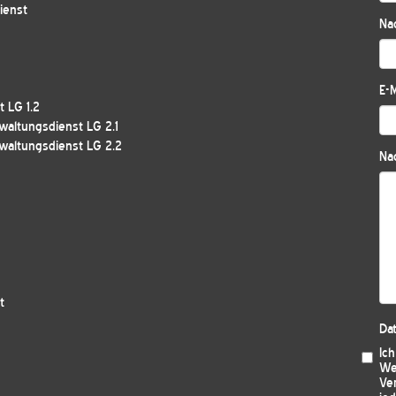
ienst
Na
E-M
 LG 1.2
waltungsdienst LG 2.1
waltungsdienst LG 2.2
Nac
t
Da
Ic
We
Ver