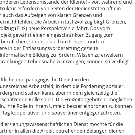
sonderen Lebensumstände der Klientel – vor, während und
struktur erfordern von Seiten der Bediensteten oft ein
r auch das Aufzeigen von klaren Grenzen und
icht fehlen. Die Arbeit im Justizvollzug birgt Grenzen,
vollzug (ELiS) neue Perspektiven erfährt. Das vom
rojekt gewährt einen eingeschränkten Zugang zum
d beruflichen, sondern auch im Freizeit- und im
ere in der Entlassungsvorbereitung gezielte
informatische Bildung zu fördern, Wissen zu erweitern
ränkungen Lebensnähe zu erzeugen, können so verfolgt
aftliche und pädagogische Dienst in den
ungsreiches Arbeitsfeld, in dem die Förderung sozialer,
rdergrund stehen kann, aber in dem gleichzeitig die
rschätzende Rolle spielt. Die Freizeitangebote ermöglichen
eln, ihre Rolle in ihrem Umfeld besser einordnen zu können
lltag kooperativer und souveräner entgegenzutreten.
 erziehungswissenschaftlichen Dienst möchte für die
rtner in allen die Arbeit betreffenden Belangen dienen.