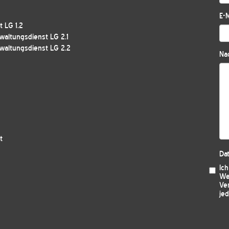
E-M
 LG 1.2
waltungsdienst LG 2.1
waltungsdienst LG 2.2
Nac
t
Da
Ic
We
Ver
jed