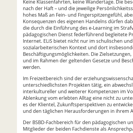
Keine Klassenfahrten, keine Wandertage. Die be
nach der Haft – und die jeweilige Persönlichkeits
hohes Maß an Fein- und Fingerspitzengefühl, abe
Konsequenzen des eigenen Handelns dürfen dabei n
die durch die Einführung des e-Learning im Straf
pädagogischen Dienst federführend begleitete P
Internet. ELiS bietet nicht nur im schulischen un
sozialarbeiterischen Kontext und dort insbesond
Beschäftigungsmöglichkeiten. Die Zielsetzungen, 
und im Rahmen der geltenden Gesetze und Besch
werden.
Im Freizeitbereich sind der erziehungswissensch
unterschiedlichsten Projekten tätig, ein abwechsl
interkultureller und weiterer Kompetenzen im Vo
Ablenkung vom erlebten Alltag eine nicht zu unte
es der Klientel, Zukunftsperspektiven zu entwick
und den täglichen Herausforderungen in ihrem A
Der BSBD-Fachbereich für den pädagogischen und
Mitglieder der beiden Fachdienste als Ansprechpa