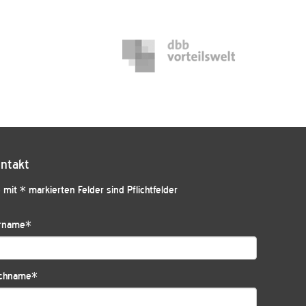
ntakt
 mit * markierten Felder sind Pflichtfelder
rname
*
chname
*