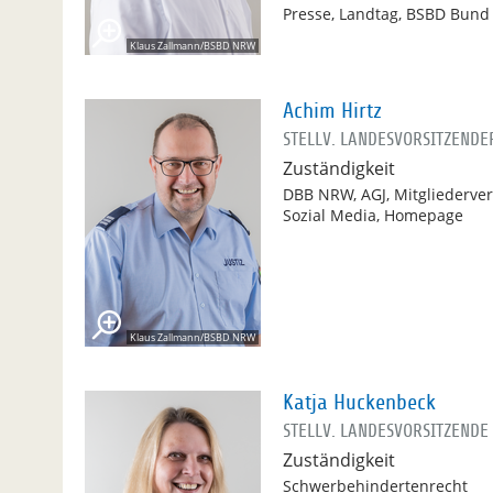
Presse, Landtag, BSBD Bund
Klaus Zallmann/BSBD NRW
Achim Hirtz
STELLV. LANDESVORSITZENDE
Zuständigkeit
DBB NRW, AGJ, Mitgliederve
Sozial Media, Homepage
Klaus Zallmann/BSBD NRW
Katja Huckenbeck
STELLV. LANDESVORSITZENDE
Zuständigkeit
Schwerbehindertenrecht