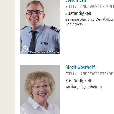
Stefan Leif
STELLV. LANDESVORSITZENDE
Zuständigkeit
Seminarplanung, Der Vollzu
Sozialwerk
Klaus Zallmann/BSBD NRW
Birgit Westhoff
STELLV. LANDESVORSITZENDE
Zuständigkeit
Tarifangelegenheiten