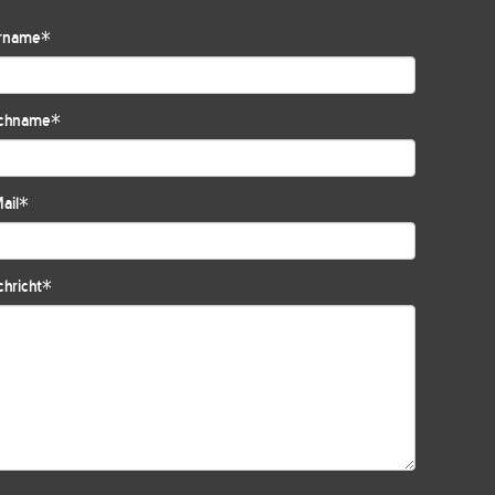
rname
*
chname
*
ail
*
hricht
*