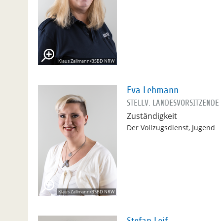
Klaus Zallmann/BSBD NRW
Eva Lehmann
STELLV. LANDESVORSITZENDE
Zuständigkeit
Der Vollzugsdienst, Jugend
Klaus Zallmann/BSBD NRW