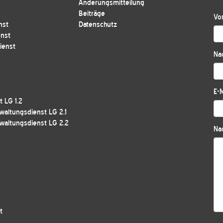
Änderungsmitteilung
Beiträge
Vo
nst
Datenschutz
enst
ienst
Na
E-M
 LG 1.2
waltungsdienst LG 2.1
waltungsdienst LG 2.2
Nac
t