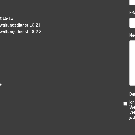
E-M
 LG 1.2
waltungsdienst LG 2.1
waltungsdienst LG 2.2
Nac
t
Da
Ic
We
Ver
jed