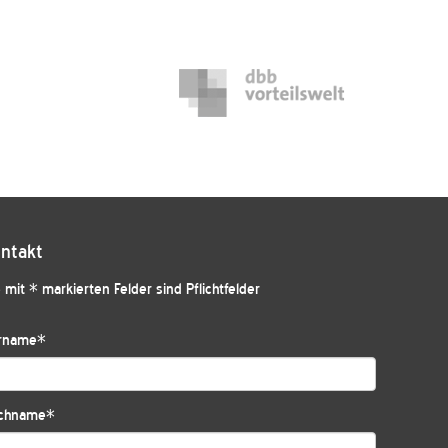
ntakt
 mit * markierten Felder sind Pflichtfelder
rname
*
chname
*