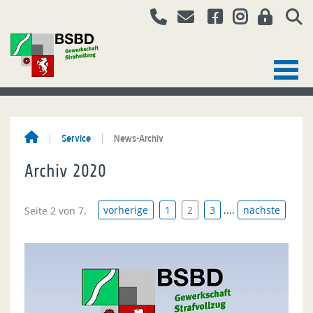
Service
News-Archiv
Archiv 2020
vorherige
1
2
3
....
nächste
Seite 2 von 7.