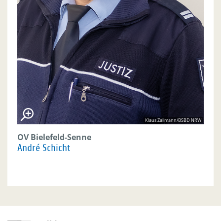
Klaus Zallmann/BSBD NRW
OV Bielefeld-Senne
André Schicht