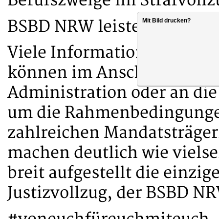
Berufszweige im Strafvollz
BSBD NRW leistet Basisarb
Mit Bild drucken?
Viele Informationen aus d
können im Anschluss durch
Administration oder an die
um die Rahmenbedingungen
zahlreichen Mandatsträge
machen deutlich wie vielsei
breit aufgestellt die einzi
Justizvollzug, der BSBD NRW