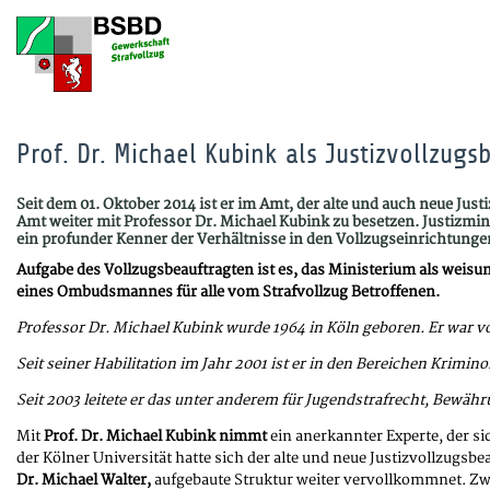
Prof. Dr. Michael Kubink als Justizvollzugs
Seit dem 01. Oktober 2014 ist er im Amt, der alte und auch neue J
Amt weiter mit Professor Dr. Michael Kubink zu besetzen. Justizm
ein profunder Kenner der Verhältnisse in den Vollzugseinrichtungen
Aufgabe des Vollzugsbeauftragten ist es, das Ministerium als weisu
eines Ombudsmannes für alle vom Strafvollzug Betroffenen.
Professor Dr. Michael Kubink wurde 1964 in Köln geboren. Er war vo
Seit seiner Habilitation im Jahr 2001 ist er in den Bereichen Krimin
Seit 2003 leitete er das unter anderem für Jugendstrafrecht, Bewä
Mit
Prof. Dr. Michael Kubink nimmt
ein anerkannter Experte, der si
der Kölner Universität hatte sich der alte und neue Justizvollzugsb
Dr. Michael Walter,
aufgebaute Struktur weiter vervollkommnet. Zwi