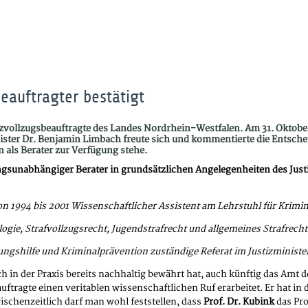
beauftragter bestätigt
ustizvollzugsbeauftragte des Landes Nordrhein-Westfalen. Am 31. Okto
inister Dr. Benjamin Limbach freute sich und kommentierte die Entsc
 als Berater zur Verfügung stehe.
ngsunabhängiger Berater in grundsätzlichen Angelegenheiten des Justi
n 1994 bis 2001 Wissenschaftlicher Assistent am Lehrstuhl für Krimino
ologie, Strafvollzugsrecht, Jugendstrafrecht und allgemeines Strafrecht 
hrungshilfe und Kriminalprävention zuständige Referat im Justizminis
ch in der Praxis bereits nachhaltig bewährt hat, auch künftig das Amt 
eauftragte einen veritablen wissenschaftlichen Ruf erarbeitet. Er hat
schenzeitlich darf man wohl feststellen, dass
Prof. Dr. Kubink
das Pro