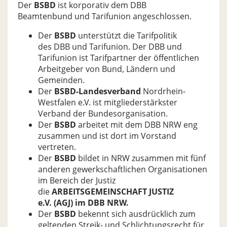
Der
BSBD
ist korporativ dem DBB
Beamtenbund und Tarifunion angeschlossen.
Der
BSBD
unterstützt die Tarifpolitik
des DBB und Tarifunion. Der DBB und
Tarifunion ist Tarifpartner der öffentlichen
Arbeit­geber von Bund, Ländern und
Gemeinden.
Der
BSBD-Landesverband
Nordrhein-
Westfalen e.V. ist mitgliederstärkster
Verband der Bundesorganisation.
Der
BSBD
arbeitet mit dem DBB NRW eng
zusammen und ist dort im Vorstand
vertreten.
Der
BSBD
bildet in NRW zusammen mit fünf
anderen ge­werkschaftlichen Organisationen
im Bereich der Justiz
die
ARBEITSGEMEINSCHAFT JUSTIZ
e.V. (AGJ) im DBB NRW.
Der
BSBD
bekennt sich ausdrücklich zum
geltenden Streik- und Schlichtungsrecht für