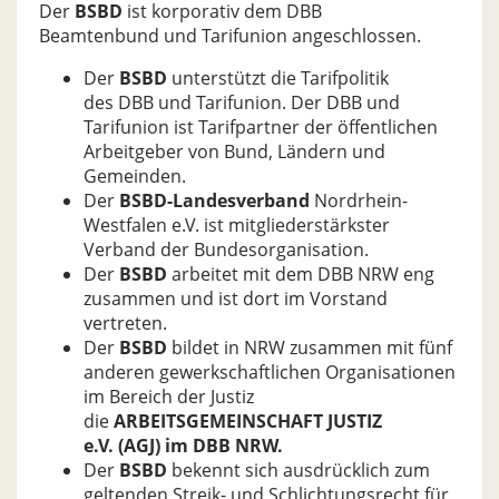
Der
BSBD
ist korporativ dem DBB
Beamtenbund und Tarifunion angeschlossen.
Der
BSBD
unterstützt die Tarifpolitik
des DBB und Tarifunion. Der DBB und
Tarifunion ist Tarifpartner der öffentlichen
Arbeit­geber von Bund, Ländern und
Gemeinden.
Der
BSBD-Landesverband
Nordrhein-
Westfalen e.V. ist mitgliederstärkster
Verband der Bundesorganisation.
Der
BSBD
arbeitet mit dem DBB NRW eng
zusammen und ist dort im Vorstand
vertreten.
Der
BSBD
bildet in NRW zusammen mit fünf
anderen ge­werkschaftlichen Organisationen
im Bereich der Justiz
die
ARBEITSGEMEINSCHAFT JUSTIZ
e.V. (AGJ) im DBB NRW.
Der
BSBD
bekennt sich ausdrücklich zum
geltenden Streik- und Schlichtungsrecht für