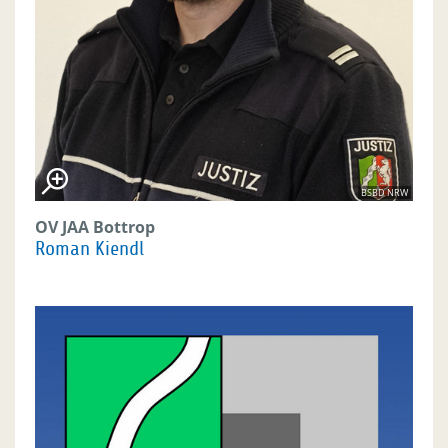
BSBD NRW
OV JAA Bottrop
Roman Kiendl