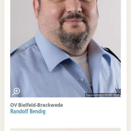
Klaus Zallmann/BSBD NRW
OV Bielfeld-Brackwede
Randolf Bendig