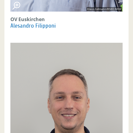
Klaus Zallmann/BSBD NRW
OV Euskirchen
Alesandro Filipponi