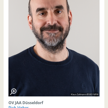
Klaus Zallmann/BSBD NRW
OV JAA Düsseldorf
Dirk Weber