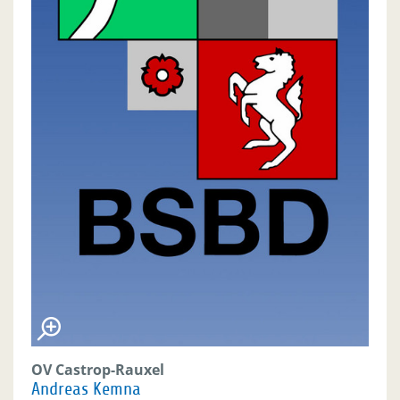
OV Castrop-Rauxel
Andreas Kemna