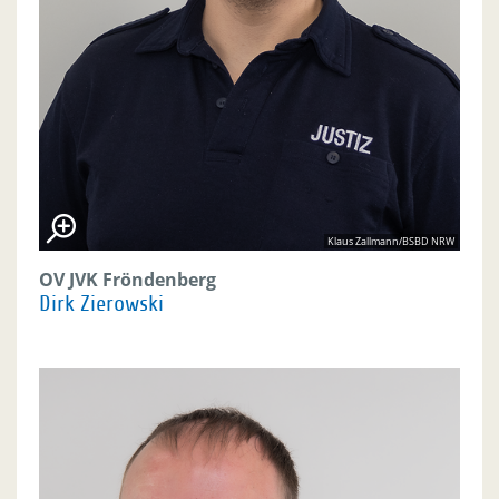
Klaus Zallmann/BSBD NRW
OV JVK Fröndenberg
Dirk Zierowski