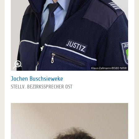
Klaus Zallmann/BSBD NRW
Jochen Buschsieweke
STELLV. BEZIRKSSPRECHER OST