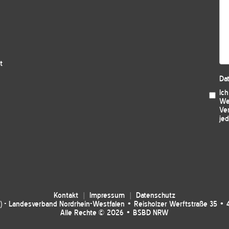
t
Da
Ic
We
Ver
jed
Kontakt
Impressum
Datenschutz
 - Landesverband Nordrhein-Westfalen • Reisholzer Werftstraße 35 • 
Alle Rechte © 2026 • BSBD NRW