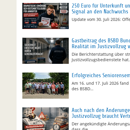
250 Euro für Unterkunft u
Signal an den Nachwuchs
Update vom 30. Juli 2026: Of
Gastbeitrag des BSBD Bund 
Realität im Justizvollzug 
Die Berichterstattung über st
Justizvollzugsbedienstete hat
Erfolgreiches Seniorense
Am 16. und 17. Juli 2026 fan
des BSBD…
Auch nach den Änderungen
Justizvollzug braucht Vert
Der angekündigte Änderungsa
dass die…