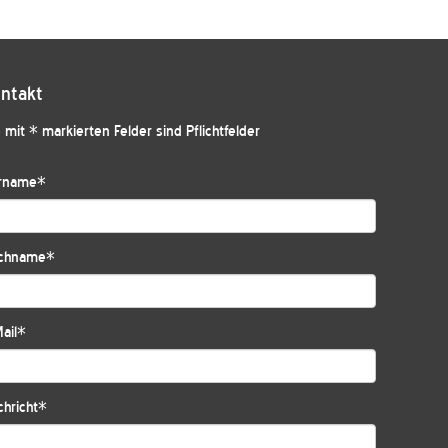
ntakt
 mit * markierten Felder sind Pflichtfelder
rname
*
chname
*
ail
*
hricht
*