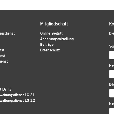
Mitgliedschaft
Ko
ugsdienst
Online-Beitritt
Die
Änderungsmitteilung
Beiträge
Vo
nst
Datenschutz
enst
ienst
Na
E-M
 LG 1.2
waltungsdienst LG 2.1
waltungsdienst LG 2.2
Nac