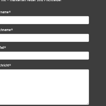
 mit * markierten Felder sind Pflichtfelder
rname
*
chname
*
ail
*
hricht
*