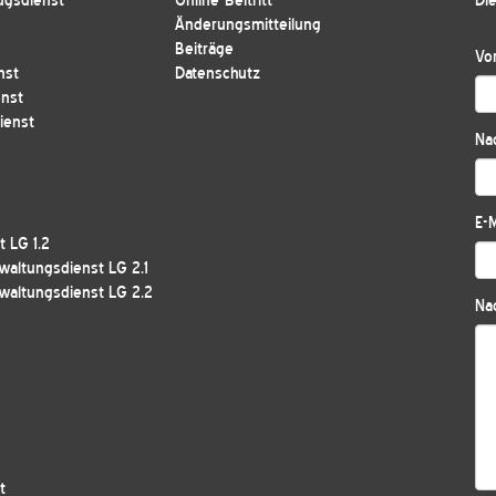
ugsdienst
Online-Beitritt
Die
Änderungsmitteilung
Beiträge
Vo
nst
Datenschutz
enst
ienst
Na
E-M
 LG 1.2
waltungsdienst LG 2.1
waltungsdienst LG 2.2
Nac
t