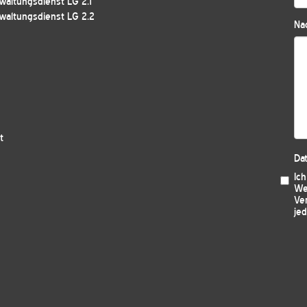
waltungsdienst LG 2.1
waltungsdienst LG 2.2
Nac
t
Da
Ic
We
Ver
jed