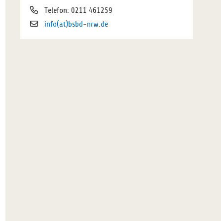
Telefon: 0211 461259
info(at)bsbd-nrw.de