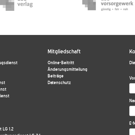
Mitgliedschaft
Ko
ugsdienst
Online-Beitritt
Die
Änderungsmitteilung
Beiträge
Vo
nst
Datenschutz
enst
ienst
Na
E-M
 LG 1.2