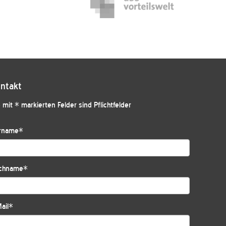
ntakt
 mit * markierten Felder sind Pflichtfelder
rname
*
chname
*
ail
*