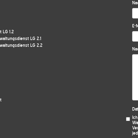
Na
E-M
 LG 1.2
waltungsdienst LG 2.1
waltungsdienst LG 2.2
Nac
t
Da
Ic
We
Ver
jed