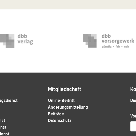
Mitgliedschaft
Ko
ugsdienst
Online-Beitritt
Die
Änderungsmitteilung
Beiträge
Vo
nst
Datenschutz
enst
ienst