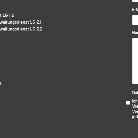
E-M
 LG 1.2
waltungsdienst LG 2.1
waltungsdienst LG 2.2
Nac
t
Da
Ic
We
Ver
jed