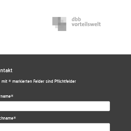
ntakt
 mit * markierten Felder sind Pflichtfelder
rname
*
chname
*