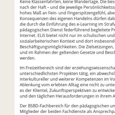
Keine Klassenfahrten, keine Wandertage. Die be
nach der Haft – und die jeweilige Persönlichkeits
hohes Maß an Fein- und Fingerspitzengefühl, abe
Konsequenzen des eigenen Handelns dürfen dabei n
die durch die Einführung des e-Learning im Straf
pädagogischen Dienst federführend begleitete P
Internet. ELiS bietet nicht nur im schulischen un
sozialarbeiterischen Kontext und dort insbesond
Beschäftigungsmöglichkeiten. Die Zielsetzungen, 
und im Rahmen der geltenden Gesetze und Besch
werden.
Im Freizeitbereich sind der erziehungswissensch
unterschiedlichsten Projekten tätig, ein abwechsl
interkultureller und weiterer Kompetenzen im Vo
Ablenkung vom erlebten Alltag eine nicht zu unte
es der Klientel, Zukunftsperspektiven zu entwick
und den täglichen Herausforderungen in ihrem A
Der BSBD-Fachbereich für den pädagogischen und
Mitglieder der beiden Fachdienste als Ansprechpa