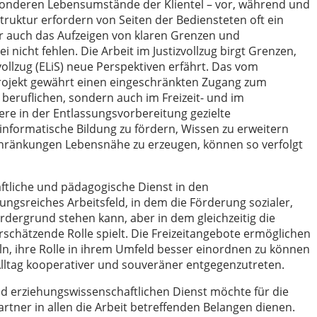
sonderen Lebensumstände der Klientel – vor, während und
struktur erfordern von Seiten der Bediensteten oft ein
r auch das Aufzeigen von klaren Grenzen und
icht fehlen. Die Arbeit im Justizvollzug birgt Grenzen,
vollzug (ELiS) neue Perspektiven erfährt. Das vom
rojekt gewährt einen eingeschränkten Zugang zum
d beruflichen, sondern auch im Freizeit- und im
ere in der Entlassungsvorbereitung gezielte
informatische Bildung zu fördern, Wissen zu erweitern
ränkungen Lebensnähe zu erzeugen, können so verfolgt
aftliche und pädagogische Dienst in den
ungsreiches Arbeitsfeld, in dem die Förderung sozialer,
rdergrund stehen kann, aber in dem gleichzeitig die
rschätzende Rolle spielt. Die Freizeitangebote ermöglichen
eln, ihre Rolle in ihrem Umfeld besser einordnen zu können
lltag kooperativer und souveräner entgegenzutreten.
 erziehungswissenschaftlichen Dienst möchte für die
rtner in allen die Arbeit betreffenden Belangen dienen.