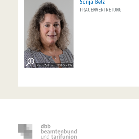
Sonja Belz
FRAUENVERTRETUNG
Klaus Zallmann/BSBD NRW