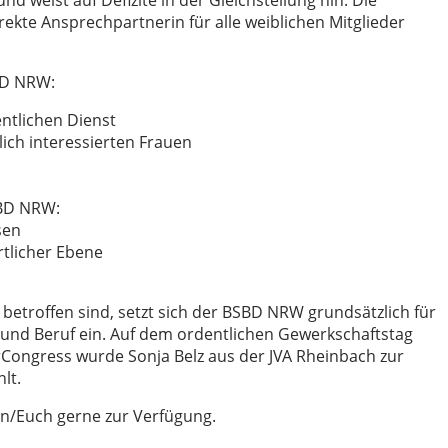
nd weist auf Defizite in der Gleichstellung hin. Die
irekte Ansprechpartnerin für alle weiblichen Mitglieder
BD NRW:
ntlichen Dienst
ich interessierten Frauen
SBD NRW:
sen
rtlicher Ebene
etroffen sind, setzt sich der BSBD NRW grundsätzlich für
 und Beruf ein. Auf dem ordentlichen Gewerkschaftstag
ongress wurde Sonja Belz aus der JVA Rheinbach zur
lt.
en/Euch gerne zur Verfügung.