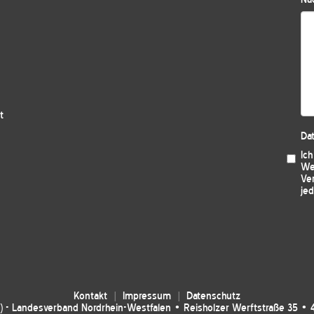
t
Da
Ic
We
Ver
jed
Kontakt
Impressum
Datenschutz
 - Landesverband Nordrhein-Westfalen • Reisholzer Werftstraße 35 • 