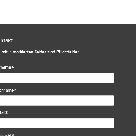
ntakt
 mit * markierten Felder sind Pflichtfelder
rname
*
chname
*
ail
*
hricht
*