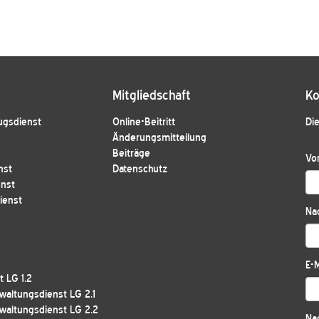
Mitgliedschaft
Ko
ugsdienst
Online-Beitritt
Die
Änderungsmitteilung
Beiträge
Vo
nst
Datenschutz
enst
ienst
Na
E-M
 LG 1.2
waltungsdienst LG 2.1
waltungsdienst LG 2.2
Nac