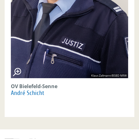
Klaus Zallmann/BSBD NRW
OV Bielefeld-Senne
André Schicht